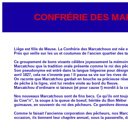
CONFRÉRIE DES MA
Liège est fille de Meuse. La Confrérie des Marcatchous est née
Prés qui veille sur les us et coutumes de l'ancien quartier des 
Ce groupement de bons vivants célèbre joyeusement la mémoire d
Marcatchou que la tradition orale présente comme le roi des pêc
Son pseudonyme est entré dans la langue liégeoise pour désigner
avril 1827, cela ne s'invente pas ! Il passa sa vie sur les rives 
On raconte que Marcatchou gardait en bouche sa précieuse rése
de pêche à la ligne, vint lui rendre visite au bord du fleuve.
Marcatchou d'ordinaire si taiseux (et pour cause !) mordit à la con
Nos nouveaux Marcatchous sont de fins becs. Ce qu'ils ont toujour
ås Cow"ri", la soupe à la queue de boeuf, héritée du Bon Métier
guimauve, en souvenir du roi des pêcheurs. Ce genièvre étonnan
Comme le faisait l'ancienne corporation des pêcheurs, nos Marcat
occasion, ils tiennent leur chapitre annuel, sous la passerelle, 