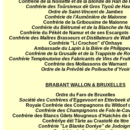
Confrérie de la Noisette et de la Blonde de Han d
Confrérie des Toûrsiveux dè Gros Tiyoû de Ha
Ordre de Saint-Vincent de Jambes
Confrérie de l'Aumônière de Malonne
Confrérie de la Gribousine de Malonne
Confrérie du Biétrumé et de la Blanche de 
Confrérie du Pèkèt de Namur et de ses Escargots
Confrérie des Maîtres Brasseurs et Distillateurs de Wa
Confrérie "Li Crochon" d'Onhaye
Ambassade du Lapin à la Bière de Philippev
Confrérie de la Grusalle et de la Trappiste de R
Confrérie Temploutoise des Fabricants de Vins de Fru
Confrérie des Mollassons de Warnant
Ordre de la Prévôté de Poilvache d'Yvoir
BRABANT WALLON & BRUXELLES
Ordre du Faro de Bruxelles
Société des Confrères d'Eggevoort en Etterbeek d
Royale Confrérie des Compagnons du Witloof 
Confrérie des Champignons de Folx-le-Ca
Confrérie des Blancs Gilets Mougneus d'Hatchès de
Confrérîye dèl Târte au Crastofé de Ittre
Confrérie "Le Blanke Doréye" de Jodoig