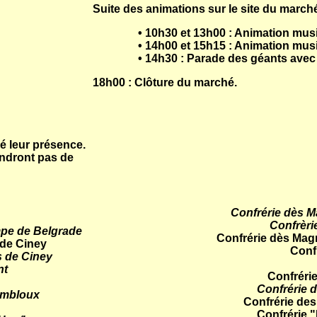
Suite des animations sur le site du marché
• 10h30 et 13h00 : Animation music
• 14h00 et 15h15 : Animation musica
• 14h30 : Parade des géants avec l
18h00 : Clôture du marché.
cé leur présence.
endront pas de
Confrérie dès M
Confrèri
ompe de Belgrade
Confrérie dès Mag
de Ciney
Conf
s de Ciney
nt
Confréri
Confrérie 
Gembloux
Confrérie des
Confrérie 