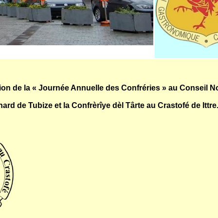
ation de la « Journée Annuelle des Confréries » au Conseil N
hard de Tubize et la Confrèrîye dèl Târte au Crastofé de Ittre