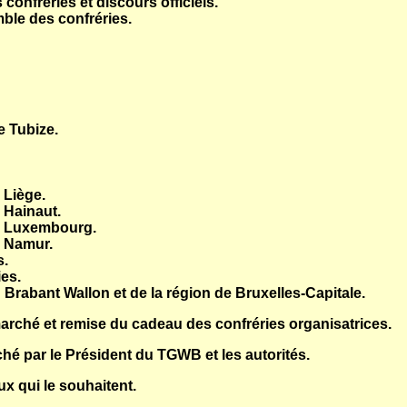
onfréries et discours officiels.
ble des confréries.
 Tubize.
 Liège.
 Hainaut.
e Luxembourg.
e Namur.
s.
es.
Brabant Wallon et de la région de Bruxelles-Capitale.
 marché et remise du cadeau des confréries organisatrices.
rché par le Président du TGWB et les autorités.
x qui le souhaitent.