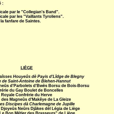
 :
ale par le "Collegian's Band".
le par les "Vaillants Tyroliens".
a fanfare de Saintes.
LIÈGE
aîsses Houyeûs dè Payis d'Lîdge de Blegny
e de Saint-Antoine de Blehen-Hannut
neûs d'Parbolets d'Bwès Borsu de Bois-Borsu
rérie du Gay Boulet de Boncelles
Royale Confrérie du Herve
e des Magneûs d'Makêye de La Gleize
des Discipes dà Charlemagne de Jupille
 Djoyeûs Neûrs Djâkes dèl Légia de Liège
"Le Bon Métier des Brasseurs" de Liège