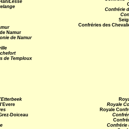
e Han/Lesse
velange
Confrérie 
Con
Seig
Confréries des Chevali
Namur
 de Namur
llonie de Namur
ille
ochefort
its de Temploux
'Etterbeek
Roya
d'Evere
Royale Co
ves
Royale Confr
 Grez-Doiceau
Confrér
Confré
ne
Confrérie