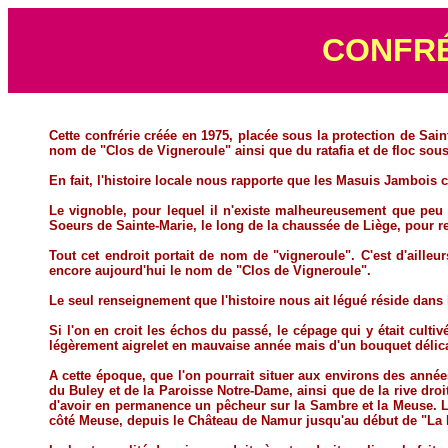
CONFRÉ
Cette confrérie créée en 1975, placée sous la protection de Sain
nom de "Clos de Vigneroule" ainsi que du ratafia et de floc sou
En fait, l'histoire locale nous rapporte que les Masuis Jambois c
Le vignoble, pour lequel il n'existe malheureusement que peu d
Soeurs de Sainte-Marie, le long de la chaussée de Liège, pour
Tout cet endroit portait de nom de "vigneroule". C'est d'ailleu
encore aujourd'hui le nom de "Clos de Vigneroule".
Le seul renseignement que l'histoire nous ait légué réside dans l
Si l'on en croit les échos du passé, le cépage qui y était culti
légèrement aigrelet en mauvaise année mais d'un bouquet délicat
A cette époque, que l'on pourrait situer aux environs des année
du Buley et de la Paroisse Notre-Dame, ainsi que de la rive dro
d'avoir en permanence un pêcheur sur la Sambre et la Meuse. Le 
côté Meuse, depuis le Château de Namur jusqu'au début de "La 