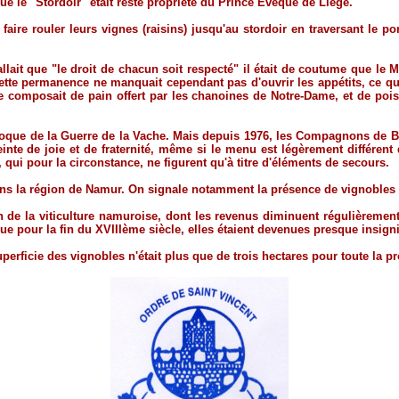
que le "Stordoir" était resté propriété du Prince Evêque de Liège.
faire rouler leurs vignes (raisins) jusqu'au stordoir en traversant le p
allait que "le droit de chacun soit respecté" il était de coutume que le
Cette permanence ne manquait cependant pas d'ouvrir les appétits, ce qu
e composait de pain offert par les chanoines de Notre-Dame, et de poi
poque de la Guerre de la Vache. Mais depuis 1976, les Compagnons de Bu
e de joie et de fraternité, même si le menu est légèrement différent de
 qui pour la circonstance, ne figurent qu'à titre d'éléments de secours.
dans la région de Namur. On signale notamment la présence de vignobles 
 la viticulture namuroise, dont les revenus diminuent régulièrement. 
ue pour la fin du XVIIIème siècle, elles étaient devenues presque insigni
erficie des vignobles n'était plus que de trois hectares pour toute la 