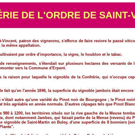
RIE DE L'ORDRE DE SAINT-
t-Vincent, patron des vignerons, s'efforce de faire revivre le passé vi
s la même appellation.
ultivaient par ordre d'importance, la vigne, le houblon et le tabac.
e renseignements, s'étendait sur plusieurs hectares des versants de la
 remonter vers la Commune d'Erpent.
rs la raison pour laquelle le vignoble de la Confrérie, qui n'occupe c
e fait qu'en l'année 1848, la superficie du vignoble jambois était encore 
vé n'était autre qu'une variété du Pinot noir de Bourgogne ; le Pinot no
 très agréable en année normale. D'autres cépages tels que Pinot Blanc 
s 980 à 1200, les territoires situés sur la rive gauche de la Meuse tomb
ite, dont notamment Jambes, qui faisait partie de la Mense (revenu) du P
vignoble de Saint-Martin en Buley, d'une superficie de 8 bonniers (soi
Plante".