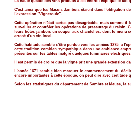
La haute qualité des vins produits à cet endroit explique le fait 
C'est ainsi que les Masuis Jambois étaient dans l'obligation de 
l'expression "Vigneroule".
Cette opération n'était certes pas désagréable, mais comme il f
surveiller et contrôler les opérations de pressurage du raisin. 
leurs hôtes jambois un souper aux chandelles, dont le menu s
arrosé d'un vin local.
Cette habitude semble s'être perdue vers les années 1275, à l'é
cette tradition combien sympathique dans une ambiance empreint
présentes sur les tables malgré quelques luminaires électriques,
Il est permis de croire que la vigne prit une grande extension 
L'année 1671 semble bien marquer le commencement du déclin de
encore importantes à cette époque, on peut dire avec certitude q
Selon les statistiques du département de Sambre et Meuse, la sup