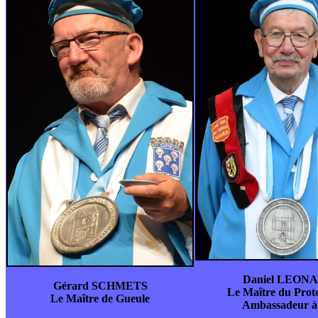
Daniel LEON
Gérard SCHMETS
Le Maître du Prot
Le Maître de Gueule
Ambassadeur à