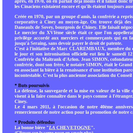
après, en 1970, on en parlait déjà moins et il fallait donc 
les Cinaciens existaient encore et qu'ils étaient toujours auss
Créée en 1970, par un groupe d'amis, la confrérie a repris
corporative à Ciney au moyen-âge. On trouve déjà des t
Daneaulx de Sovey, bourgeois de Chiney. Elle faisait négoce
Le mercier du XVIème siècle était ce que l'on appeller
privilège accordé aux merciers et commerçants qui en fais
jusqu'à Seraing, sans devoir payer le droit de patente.
C'est à l'initiative de Marc CLAREMBAUX, membre du comité
le jour et son intronisation officielle eut lieu le samedi 1
Confrérie du Maitrank d'Arlon. Jean SIMON, cofondateur e
confrérie, dont son frère, le notaire SIMON, était le Grand
en associant la bière à la renaissance d'une institution parce
incontestable. C'est la plus ancienne association du Conse
* Buts poursuivis
La défense, la sauvegarde et la mise en valeur de la ville d
visent à la faire connaître dans le pays comme à l'étrange
Ciney.
Le 4 mars 2011, à l'occasion de notre 40ème anniversa
remerciement de notre action pour la promotion de notre c
* Produits défendus
La bonne bière "
LA
CHEVETOGNE
".
(Cliquez sur le verre pour en savoir plus)