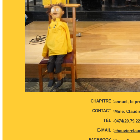
CHAPITRE :
annuel, le p
CONTACT :
Mme. Claudi
TÉL :
0474/20.79.22
E-MAIL :
chauviercla
FACEBOOK :